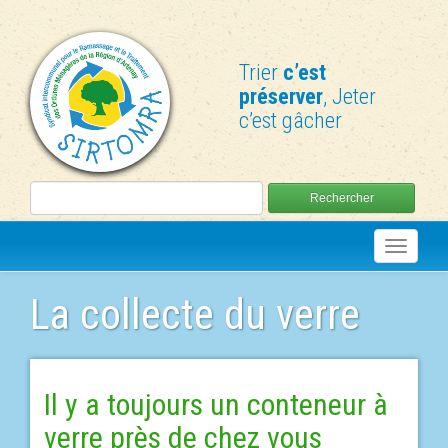
Aller
au
contenu
Trier
c’est
préserver
, Jeter
c’est gâcher
Toggle
navigati
La collecte du verre
Il y a toujours un conteneur à
verre près de chez vous