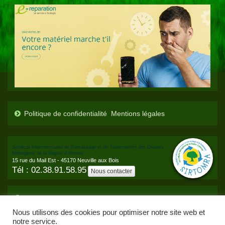
Politique de confidentialité
Mentions légales
Syndicat Intercommunal de Ramassage et de Traitement des Ordures
Ménagères de la Région d’Artenay
15 rue du Mail Est - 45170 Neuville aux Bois
Tél : 02.38.91.58.95
Nous contacter
Présentation
Que faire de nos déchets ?
Que deviennent
nos déchets ?
L’ambassadeur du tri
Nous joindre
Nous utilisons des cookies pour optimiser notre site web et
notre service.